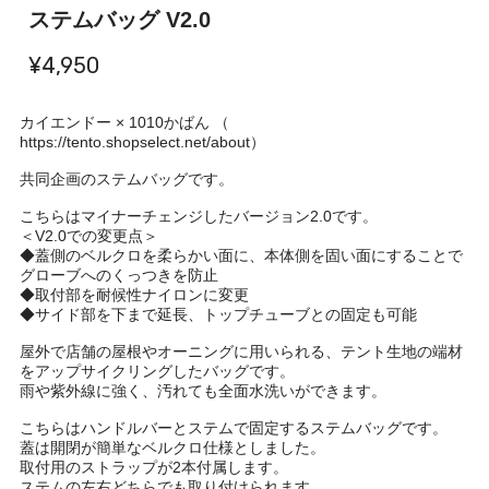
ステムバッグ V2.0
¥4,950
カイエンドー × 1010かばん （
https://tento.shopselect.net/about）
共同企画のステムバッグです。
こちらはマイナーチェンジしたバージョン2.0です。
＜V2.0での変更点＞
◆蓋側のベルクロを柔らかい面に、本体側を固い面にすることで
グローブへのくっつきを防止
◆取付部を耐候性ナイロンに変更
◆サイド部を下まで延長、トップチューブとの固定も可能
屋外で店舗の屋根やオーニングに用いられる、テント生地の端材
をアップサイクリングしたバッグです。
雨や紫外線に強く、汚れても全面水洗いができます。
こちらはハンドルバーとステムで固定するステムバッグです。
蓋は開閉が簡単なベルクロ仕様としました。
取付用のストラップが2本付属します。
ステムの左右どちらでも取り付けられます。