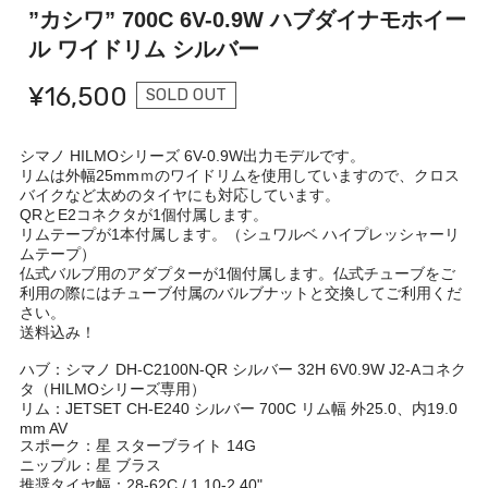
”カシワ” 700C 6V-0.9W ハブダイナモホイー
ル ワイドリム シルバー
¥16,500
SOLD OUT
シマノ HILMOシリーズ 6V-0.9W出力モデルです。
リムは外幅25mmｍのワイドリムを使用していますので、クロス
バイクなど太めのタイヤにも対応しています。
QRとE2コネクタが1個付属します。
リムテープが1本付属します。（シュワルベ ハイプレッシャーリ
ムテープ）
仏式バルブ用のアダプターが1個付属します。仏式チューブをご
利用の際にはチューブ付属のバルブナットと交換してご利用くだ
さい。
送料込み！
ハブ：シマノ DH-C2100N-QR シルバー 32H 6V0.9W J2-Aコネク
タ（HILMOシリーズ専用）
リム：JETSET CH-E240 シルバー 700C リム幅 外25.0、内19.0
mm AV
スポーク：星 スターブライト 14G
ニップル：星 ブラス
推奨タイヤ幅：28-62C / 1.10-2.40"