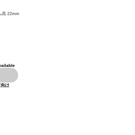
ム高 22mm
vailable
方向け